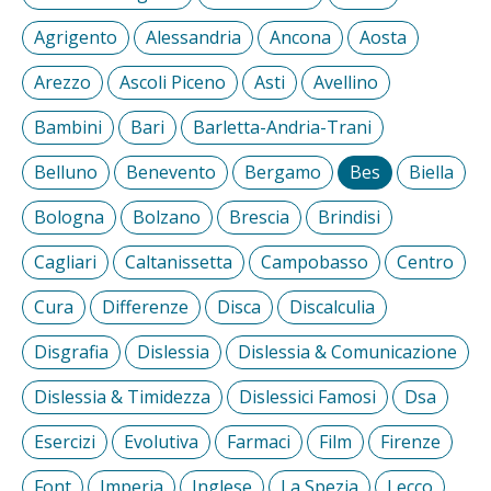
Agrigento
Alessandria
Ancona
Aosta
Arezzo
Ascoli Piceno
Asti
Avellino
Bambini
Bari
Barletta-Andria-Trani
Belluno
Benevento
Bergamo
Bes
Biella
Bologna
Bolzano
Brescia
Brindisi
Cagliari
Caltanissetta
Campobasso
Centro
Cura
Differenze
Disca
Discalculia
Disgrafia
Dislessia
Dislessia & Comunicazione
Dislessia & Timidezza
Dislessici Famosi
Dsa
Esercizi
Evolutiva
Farmaci
Film
Firenze
Font
Imperia
Inglese
La Spezia
Lecco