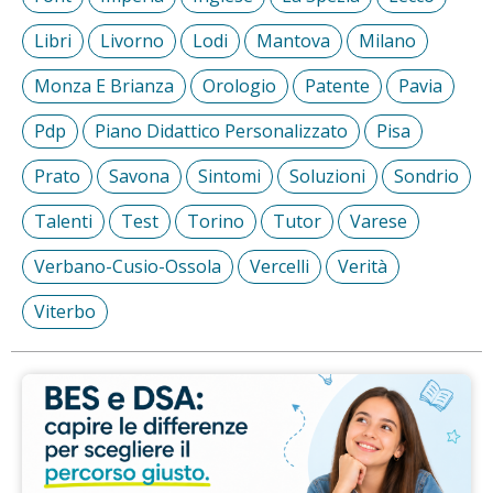
Libri
Livorno
Lodi
Mantova
Milano
Monza E Brianza
Orologio
Patente
Pavia
Pdp
Piano Didattico Personalizzato
Pisa
Prato
Savona
Sintomi
Soluzioni
Sondrio
Talenti
Test
Torino
Tutor
Varese
Verbano-Cusio-Ossola
Vercelli
Verità
Viterbo