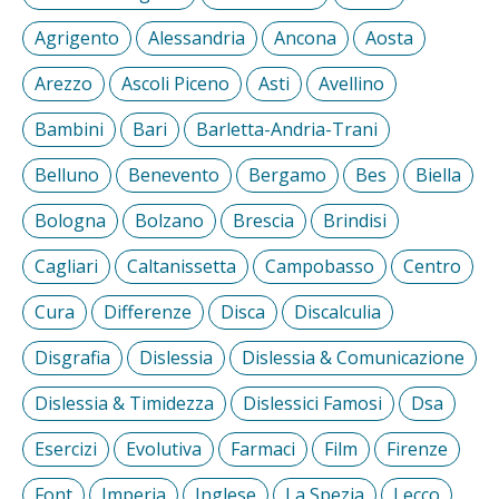
Agrigento
Alessandria
Ancona
Aosta
Arezzo
Ascoli Piceno
Asti
Avellino
Bambini
Bari
Barletta-Andria-Trani
Belluno
Benevento
Bergamo
Bes
Biella
Bologna
Bolzano
Brescia
Brindisi
Cagliari
Caltanissetta
Campobasso
Centro
Cura
Differenze
Disca
Discalculia
Disgrafia
Dislessia
Dislessia & Comunicazione
Dislessia & Timidezza
Dislessici Famosi
Dsa
Esercizi
Evolutiva
Farmaci
Film
Firenze
Font
Imperia
Inglese
La Spezia
Lecco