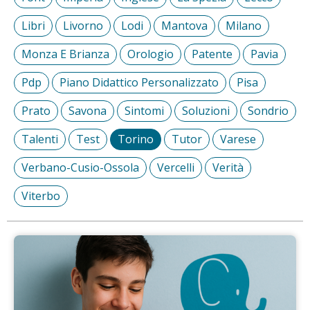
Libri
Livorno
Lodi
Mantova
Milano
Monza E Brianza
Orologio
Patente
Pavia
Pdp
Piano Didattico Personalizzato
Pisa
Prato
Savona
Sintomi
Soluzioni
Sondrio
Talenti
Test
Torino
Tutor
Varese
Verbano-Cusio-Ossola
Vercelli
Verità
Viterbo