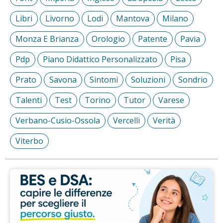
Libri
Livorno
Lodi
Mantova
Milano
Monza E Brianza
Orologio
Patente
Pavia
Pdp
Piano Didattico Personalizzato
Pisa
Prato
Savona
Sintomi
Soluzioni
Sondrio
Talenti
Test
Torino
Tutor
Varese
Verbano-Cusio-Ossola
Vercelli
Verità
Viterbo