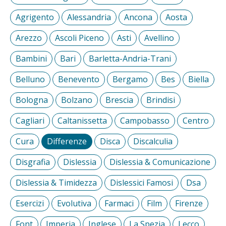
Agrigento
Alessandria
Ancona
Aosta
Arezzo
Ascoli Piceno
Asti
Avellino
Bambini
Bari
Barletta-Andria-Trani
Belluno
Benevento
Bergamo
Bes
Biella
Bologna
Bolzano
Brescia
Brindisi
Cagliari
Caltanissetta
Campobasso
Centro
Cura
Differenze
Disca
Discalculia
Disgrafia
Dislessia
Dislessia & Comunicazione
Dislessia & Timidezza
Dislessici Famosi
Dsa
Esercizi
Evolutiva
Farmaci
Film
Firenze
Font
Imperia
Inglese
La Spezia
Lecco