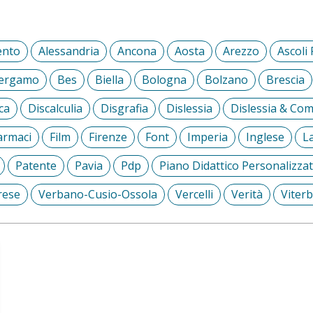
ento
Alessandria
Ancona
Aosta
Arezzo
Ascoli
ergamo
Bes
Biella
Bologna
Bolzano
Brescia
ca
Discalculia
Disgrafia
Dislessia
Dislessia & Co
armaci
Film
Firenze
Font
Imperia
Inglese
L
Patente
Pavia
Pdp
Piano Didattico Personalizza
rese
Verbano-Cusio-Ossola
Vercelli
Verità
Viter