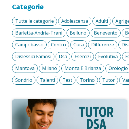
Categorie
Tutte le categorie
Adolescenza
Adulti
Agrig
Barletta-Andria-Trani
Belluno
Benevento
B
Campobasso
Centro
Cura
Differenze
Dis
Dislessici Famosi
Dsa
Esercizi
Evolutiva
F
Mantova
Milano
Monza E Brianza
Orologio
Sondrio
Talenti
Test
Torino
Tutor
Va