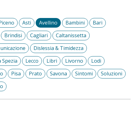
 Piceno
Asti
Avellino
Bambini
Bari
Brindisi
Cagliari
Caltanissetta
municazione
Dislessia & Timidezza
a Spezia
Lecco
Libri
Livorno
Lodi
to
Pisa
Prato
Savona
Sintomi
Soluzioni
bo