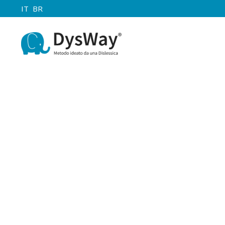
IT
BR