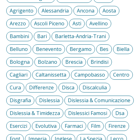
Agrigento
Alessandria
Ancona
Aosta
Arezzo
Ascoli Piceno
Asti
Avellino
Bambini
Bari
Barletta-Andria-Trani
Belluno
Benevento
Bergamo
Bes
Biella
Bologna
Bolzano
Brescia
Brindisi
Cagliari
Caltanissetta
Campobasso
Centro
Cura
Differenze
Disca
Discalculia
Disgrafia
Dislessia
Dislessia & Comunicazione
Dislessia & Timidezza
Dislessici Famosi
Dsa
Esercizi
Evolutiva
Farmaci
Film
Firenze
Font
Imperia
Inglese
La Spezia
Lecco