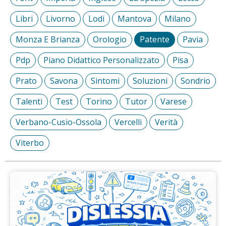
Libri
Livorno
Lodi
Mantova
Milano
Monza E Brianza
Orologio
Patente
Pavia
Pdp
Piano Didattico Personalizzato
Pisa
Prato
Savona
Sintomi
Soluzioni
Sondrio
Talenti
Test
Torino
Tutor
Varese
Verbano-Cusio-Ossola
Vercelli
Verità
Viterbo