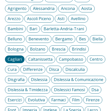
Agrigento
Alessandria
Ancona
Aosta
Arezzo
Ascoli Piceno
Asti
Avellino
Bambini
Bari
Barletta-Andria-Trani
Belluno
Benevento
Bergamo
Bes
Biella
Bologna
Bolzano
Brescia
Brindisi
Cagliari
Caltanissetta
Campobasso
Centro
Cura
Differenze
Disca
Discalculia
Disgrafia
Dislessia
Dislessia & Comunicazione
Dislessia & Timidezza
Dislessici Famosi
Dsa
Esercizi
Evolutiva
Farmaci
Film
Firenze
Font
Imperia
Inglese
La Spezia
Lecco