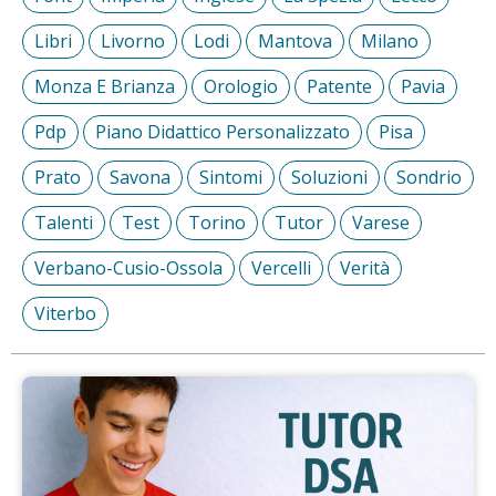
Libri
Livorno
Lodi
Mantova
Milano
Monza E Brianza
Orologio
Patente
Pavia
Pdp
Piano Didattico Personalizzato
Pisa
Prato
Savona
Sintomi
Soluzioni
Sondrio
Talenti
Test
Torino
Tutor
Varese
Verbano-Cusio-Ossola
Vercelli
Verità
Viterbo