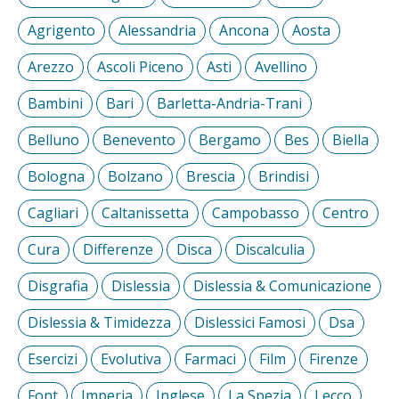
Agrigento
Alessandria
Ancona
Aosta
Arezzo
Ascoli Piceno
Asti
Avellino
Bambini
Bari
Barletta-Andria-Trani
Belluno
Benevento
Bergamo
Bes
Biella
Bologna
Bolzano
Brescia
Brindisi
Cagliari
Caltanissetta
Campobasso
Centro
Cura
Differenze
Disca
Discalculia
Disgrafia
Dislessia
Dislessia & Comunicazione
Dislessia & Timidezza
Dislessici Famosi
Dsa
Esercizi
Evolutiva
Farmaci
Film
Firenze
Font
Imperia
Inglese
La Spezia
Lecco