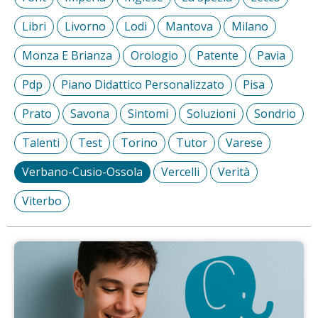
Libri
Livorno
Lodi
Mantova
Milano
Monza E Brianza
Orologio
Patente
Pavia
Pdp
Piano Didattico Personalizzato
Pisa
Prato
Savona
Sintomi
Soluzioni
Sondrio
Talenti
Test
Torino
Tutor
Varese
Verbano-Cusio-Ossola
Vercelli
Verità
Viterbo