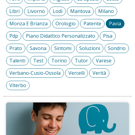
Libri
Livorno
Lodi
Mantova
Milano
Monza E Brianza
Orologio
Patente
Pavia
Pdp
Piano Didattico Personalizzato
Pisa
Prato
Savona
Sintomi
Soluzioni
Sondrio
Talenti
Test
Torino
Tutor
Varese
Verbano-Cusio-Ossola
Vercelli
Verità
Viterbo