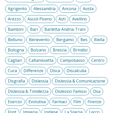
Agrigento
Alessandria
Ancona
Aosta
Arezzo
Ascoli Piceno
Asti
Avellino
Bambini
Bari
Barletta-Andria-Trani
Belluno
Benevento
Bergamo
Bes
Biella
Bologna
Bolzano
Brescia
Brindisi
Cagliari
Caltanissetta
Campobasso
Centro
Cura
Differenze
Disca
Discalculia
Disgrafia
Dislessia
Dislessia & Comunicazione
Dislessia & Timidezza
Dislessici Famosi
Dsa
Esercizi
Evolutiva
Farmaci
Film
Firenze
Font
Imperia
Inglese
La Spezia
Lecco