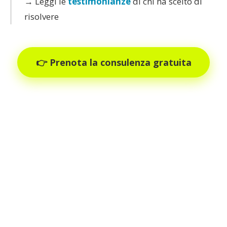
→ Leggi le
testimonianze
di chi ha scelto di
risolvere
👉 Prenota la consulenza gratuita