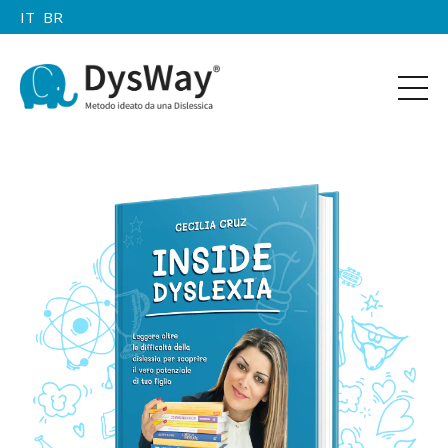
IT
BR