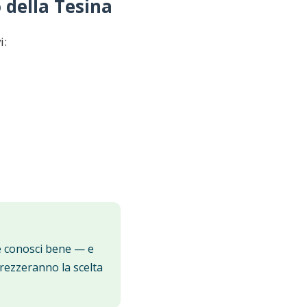
 della Tesina
i:
che conosci bene — e
prezzeranno la scelta