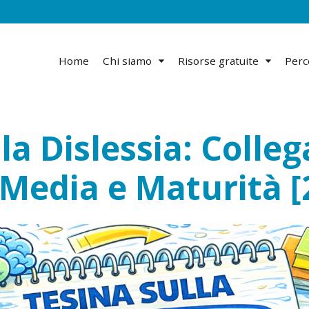
Home
Chi siamo
Risorse gratuite
Perc
la Dislessia: Colle
 Media e Maturità [