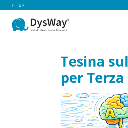
IT
BR
Tesina sul
per Terza