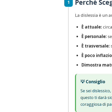
Perché Sceg
1
La dislessia è un
È attuale:
circa
È personale:
se
È trasversale:
s
È poco inflazi
Dimostra matu
💡 Consiglio
Se sei dislessico
questo ti darà si
coraggiosa di pa