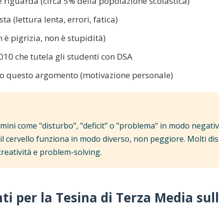
riguarda (circa 5% della popolazione scolastica)
a (lettura lenta, errori, fatica)
 è pigrizia, non è stupidità)
10 che tutela gli studenti con DSA
lto questo argomento (motivazione personale)
rmini come "disturbo", "deficit" o "problema" in modo negativ
: il cervello funziona in modo diverso, non peggiore. Molti disl
creatività e problem-solving.
i per la Tesina di Terza Media sull