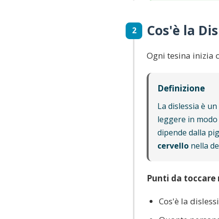
Cos'è la Di
2
Ogni tesina inizia
Definizione
La dislessia è un
leggere in modo f
dipende dalla pi
cervello
nella de
Punti da toccare 
Cos'è la disless