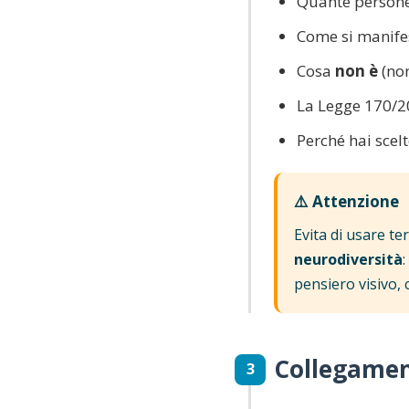
Quante persone 
Come si manifest
Cosa
non è
(non
La Legge 170/20
Perché hai sce
⚠️ Attenzione
Evita di usare te
neurodiversità
pensiero visivo, 
Collegament
3