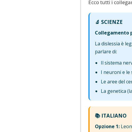
Ecco tutti i colleg
🔬 SCIENZE
Collegamento p
La dislessia è le
parlare di:
Il sistema ner
I neuroni e le
Le aree del ce
La genetica (l
📚 ITALIANO
Opzione 1:
Leona