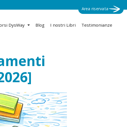
Area riservata
orsi DysWay
Blog
I nostri Libri
Testimonianze
gamenti
2026]