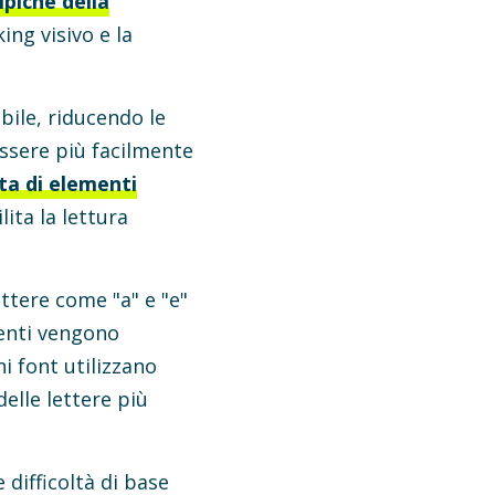
ipiche della
ing visivo e la
bile, riducendo le
essere più facilmente
nta di elementi
lita la lettura
ettere come "a" e "e"
denti vengono
i font utilizzano
delle lettere più
 difficoltà di base