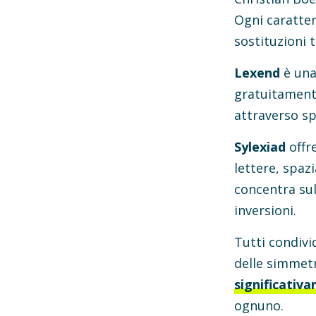
Ogni caratte
sostituzioni t
Lexend
è una
gratuitament
attraverso sp
Sylexiad
offre
lettere, spaz
concentra sul
inversioni.
Tutti condivi
delle simmetr
significativa
ognuno.