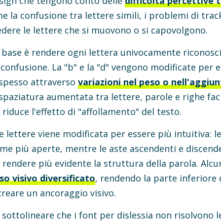
esign che tengono conto delle
difficoltà percettive t
e la confusione tra lettere simili, i problemi di track
dere le lettere che si muovono o si capovolgono.
di base è rendere ogni lettera univocamente riconosci
i confusione. La "b" e la "d" vengono modificate per 
, spesso attraverso
variazioni nel peso o nell'aggiu
 spaziatura aumentata tra lettere, parole e righe faci
riduce l'effetto di "affollamento" del testo.
e lettere viene modificata per essere più intuitiva: l
rme più aperte, mentre le aste ascendenti e discen
 rendere più evidente la struttura della parola. Alcun
so visivo diversificato
, rendendo la parte inferiore 
reare un ancoraggio visivo.
sottolineare che i font per dislessia non risolvono le