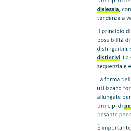
principi di d
dislessia
, com
tendenza a ve
Il principio 
possibilità d
distinguibili
distintivi
. La
sequenziale e 
La forma dell
utilizzano fo
allungate per
principi di
pe
pesante per c
È importante 