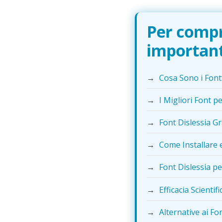
Per compre
importante
→
Cosa Sono i Font
→
I Migliori Font pe
→
Font Dislessia G
→
Come Installare e
→
Font Dislessia pe
→
Efficacia Scientif
→
Alternative ai Fon