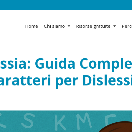
Home
Chi siamo
Risorse gratuite
Perc
essia: Guida Comple
aratteri per Disless