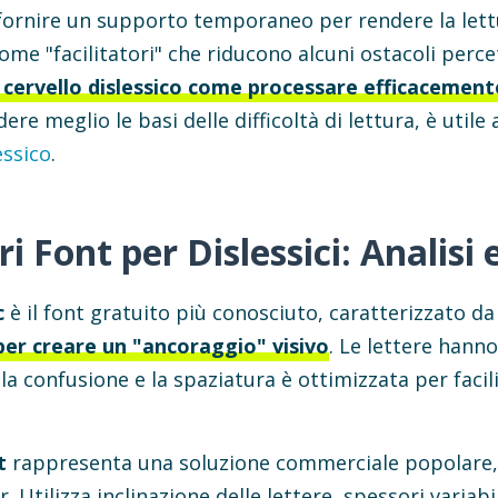
ornire un supporto temporaneo per rendere la lett
me "facilitatori" che riducono alcuni ostacoli perce
 cervello dislessico come processare efficacemente
re meglio le basi delle difficoltà di lettura, è util
essico
.
ri Font per Dislessici: Analisi
c
è il font gratuito più conosciuto, caratterizzato da
per creare un "ancoraggio" visivo
. Le lettere hann
la confusione e la spaziatura è ottimizzata per facili
t
rappresenta una soluzione commerciale popolare,
. Utilizza inclinazione delle lettere, spessori variab