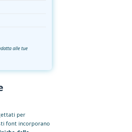
datta alle tue
e
gettati per
esti font incorporano