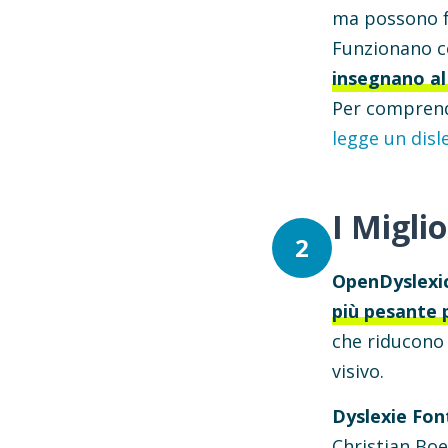
ma possono f
Funzionano co
insegnano al
Per comprende
legge un disl
I Miglio
2
OpenDyslexi
più pesante 
che riducono 
visivo.
Dyslexie Fon
Christian Boer