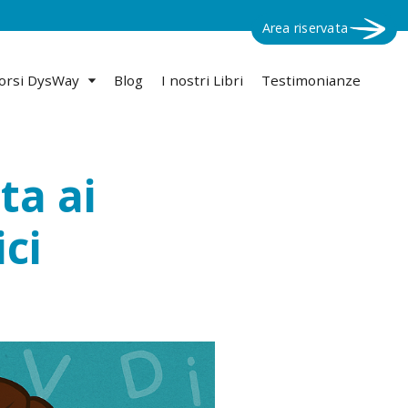
Area riservata
orsi DysWay
Blog
I nostri Libri
Testimonianze
ta ai
ici