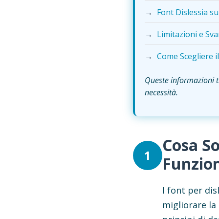
→
Font Dislessia s
→
Limitazioni e Sva
→
Come Scegliere i
Queste informazioni ti
necessità.
Cosa So
1
Funzio
I font per di
migliorare la