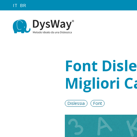
IT
BR
Font Disl
Migliori C
Dislessia
Font