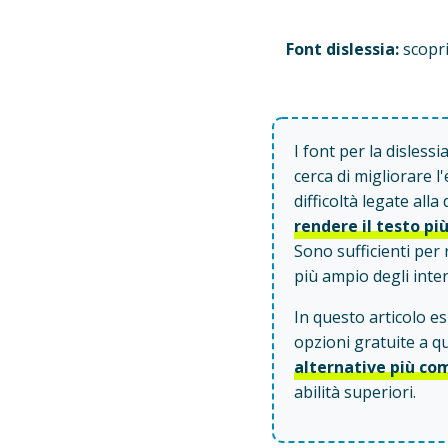
Font dislessia:
scopri 
I font per la disless
cerca di migliorare l
difficoltà legate alla
rendere il testo più
Sono sufficienti per 
più ampio degli inter
In questo articolo es
opzioni gratuite a que
alternative più co
abilità superiori.