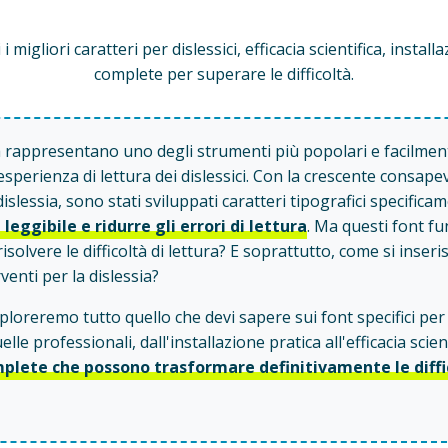
i migliori caratteri per dislessici, efficacia scientifica, instal
complete per superare le difficoltà.
ia rappresentano uno degli strumenti più popolari e facilment
'esperienza di lettura dei dislessici. Con la crescente consape
 dislessia, sono stati sviluppati caratteri tipografici specific
 leggibile e ridurre gli errori di lettura
. Ma questi font f
risolvere le difficoltà di lettura? E soprattutto, come si ins
venti per la dislessia?
ploreremo tutto quello che devi sapere sui font specifici per d
lle professionali, dall'installazione pratica all'efficacia scient
mplete che possono trasformare definitivamente le diffic