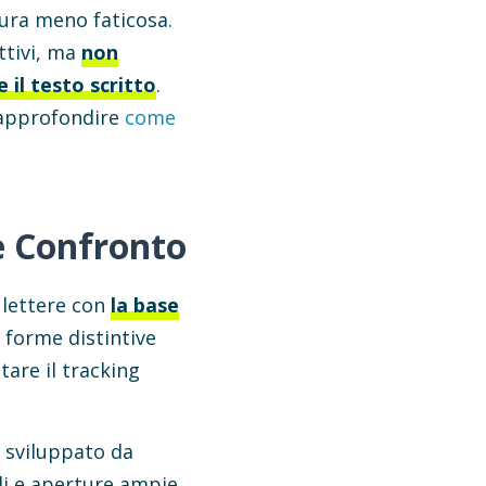
ura meno faticosa.
ttivi, ma
non
 il testo scritto
.
e approfondire
come
 e Confronto
 lettere con
la base
o forme distintive
tare il tracking
 sviluppato da
ili e aperture ampie.