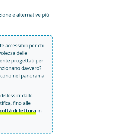
lazione e alternative più
e accessibili per chi
volezza delle
amente progettati per
unzionano davvero?
eriscono nel panorama
islessici: dalle
ifica, fino alle
oltà di lettura
in