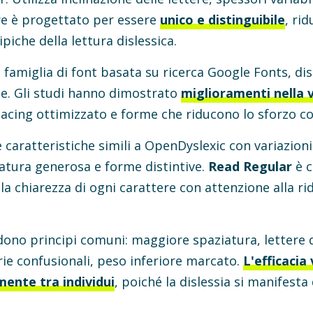
re è progettato per essere
unico e distinguibile
, ri
ipiche della lettura dislessica.
 famiglia di font basata su ricerca Google Fonts, di
e. Gli studi hanno dimostrato
miglioramenti nella v
acing ottimizzato e forme che riducono lo sforzo co
 caratteristiche simili a OpenDyslexic con variazioni
iatura generosa e forme distintive.
Read Regular
è c
la chiarezza di ogni carattere con attenzione alla ri
dono principi comuni: maggiore spaziatura, lettere d
ie confusionali, peso inferiore marcato.
L'efficacia 
mente tra individui
, poiché la dislessia si manifest