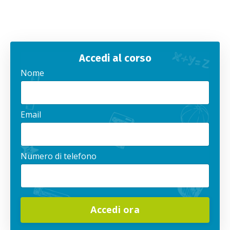
Accedi al corso
Nome
Email
Numero di telefono
Accedi ora